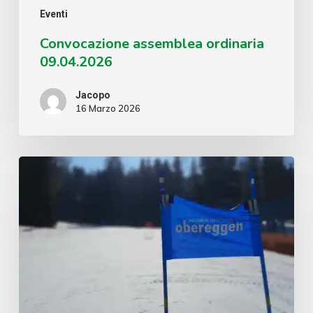
Eventi
Convocazione assemblea ordinaria
09.04.2026
Jacopo
16 Marzo 2026
Gara
sociale
di
sci
2026