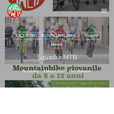
Skip
Menu
to
Close
main
Menu
content
CICLISMO - MOUNTAIN BIKE
Eventi
News
Squadra MTB
By
Sandra
3 Marzo 2021
No Comments