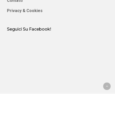
Contatti
Privacy & Cookies
Seguici Su Facebook!
© 2026 Polisportiva Pineta. | produced by
monofase
facebook