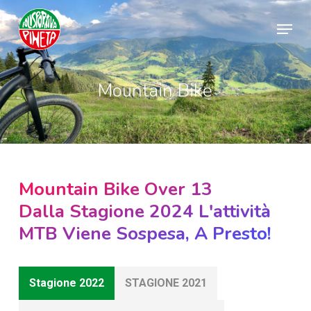
Skip
Menu
to
Close
main
Menu
content
Mountain Bike
Mountain Bike Over 13
Dalla Stagione 2024 L'attività
MTB Viene Sospesa, A Presto!
Stagione 2022
STAGIONE 2021