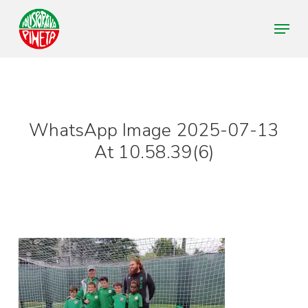
Skip
Menu
to
Close
main
Menu
content
WhatsApp Image 2025-07-13
At 10.58.39(6)