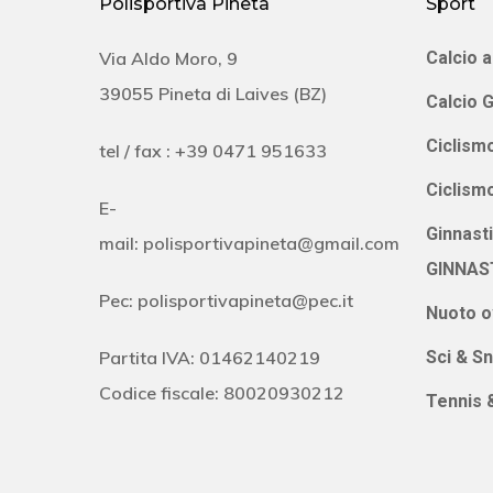
Polisportiva Pineta
Sport
Via Aldo Moro, 9
Calcio a
39055 Pineta di Laives (BZ)
Calcio G
Ciclismo
tel / fax : +39 0471 951633
Ciclism
E-
Ginnast
mail:
polisportivapineta@gmail.com
GINNAS
Pec:
polisportivapineta@pec.it
Nuoto o
Partita IVA: 01462140219
Sci & S
Codice fiscale: 80020930212
Tennis 