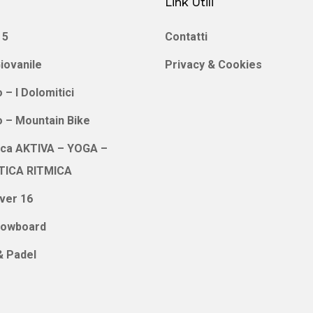
Link Utili
 5
Contatti
iovanile
Privacy & Cookies
 – I Dolomitici
o – Mountain Bike
ica AKTIVA – YOGA –
TICA RITMICA
ver 16
nowboard
& Padel