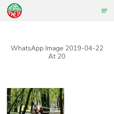
Skip
Menu
to
Close
main
Menu
content
WhatsApp Image 2019-04-22
At 20