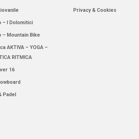
iovanile
Privacy & Cookies
 – I Dolomitici
o – Mountain Bike
ica AKTIVA – YOGA –
TICA RITMICA
ver 16
nowboard
& Padel