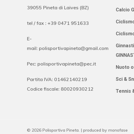
39055 Pineta di Laives (BZ)
Calcio G
Ciclismo
tel / fax : +39 0471 951633
Ciclism
E-
Ginnast
mail:
polisportivapineta@gmail.com
GINNAS
Pec:
polisportivapineta@pec.it
Nuoto o
Partita IVA: 01462140219
Sci & S
Codice fiscale: 80020930212
Tennis 
© 2026 Polisportiva Pineta. | produced by
monofase