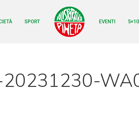
CIETÀ
SPORT
EVENTI
5×10
-20231230-WA