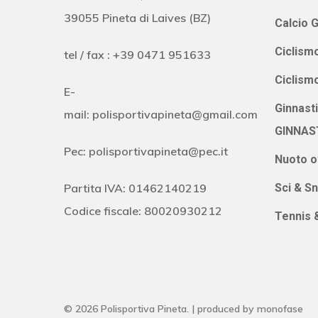
39055 Pineta di Laives (BZ)
Calcio G
Ciclismo
tel / fax : +39 0471 951633
Ciclism
E-
Ginnast
mail:
polisportivapineta@gmail.com
GINNAS
Pec:
polisportivapineta@pec.it
Nuoto o
Partita IVA: 01462140219
Sci & S
Codice fiscale: 80020930212
Tennis 
© 2026 Polisportiva Pineta. | produced by
monofase