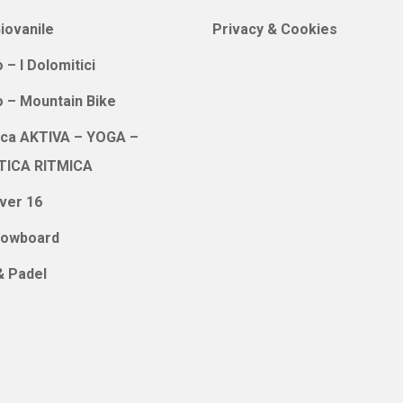
iovanile
Privacy & Cookies
 – I Dolomitici
o – Mountain Bike
ica AKTIVA – YOGA –
TICA RITMICA
ver 16
nowboard
& Padel